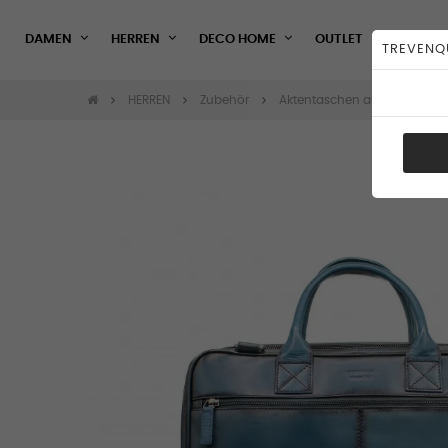
DAMEN
HERREN
DECO HOME
OUTLET
TREVENQ
HERREN
Zubehör
Aktentaschen aus Leder