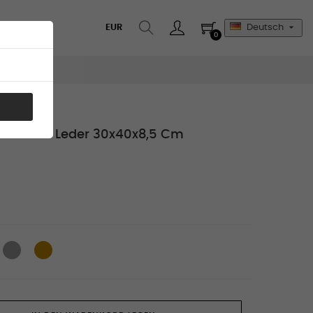

EUR
Deutsch
0
che Aus Leder 30x40x8,5 Cm