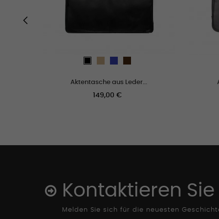
‹
Tan
Blau
marron
schwarz
Aktentasche aus Leder...
Preis
Preis
149,00 €
Kontaktieren Sie
Melden Sie sich für die neuesten Geschich