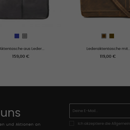
Blau
cuero_viej
grau
Braun
Aktentasche aus Leder...
Lederaktentasche mit..
Preis
159,00 €
119,00 €
 uns
Ich akzeptiere die Allgeme
ten und Aktionen an