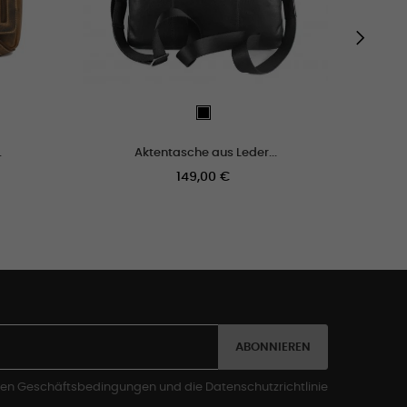
›
o
schwarz
.
Aktentasche aus Leder...
Preis
Preis
149,00 €
ABONNIEREN
inen Geschäftsbedingungen und die Datenschutzrichtlinie