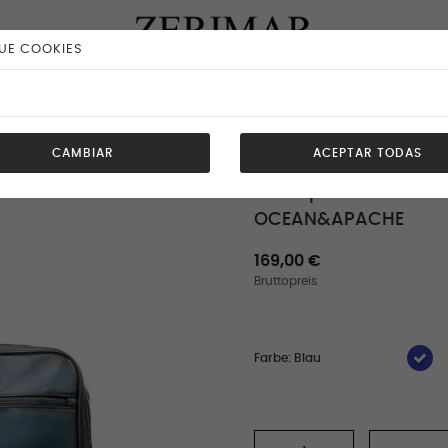
UE COOKIES
Multispace-Aktentasche aus Leder 30x40x8,5 cm OCEAN&APACHE
CAMBIAR
ACEPTAR TODAS
Multispace-Aktentas
OCEAN&APACHE
169,00 €
Bruttopreis
Farbe: Blau