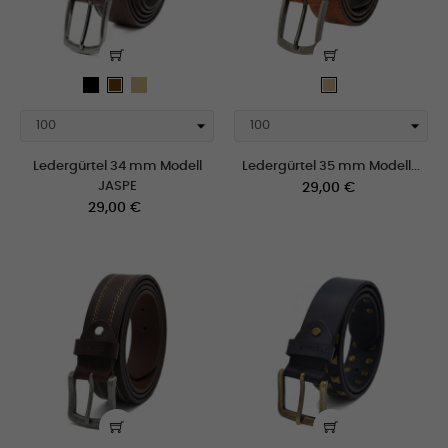
schwarz
Tan
Braun
Tan
Ledergürtel 34 mm Modell
Ledergürtel 35 mm Modell...
JASPE
Preis
29,00 €
Preis
29,00 €