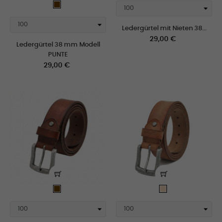
Braun
Ledergürtel mit Nieten 38...
Preis
29,00 €
Ledergürtel 38 mm Modell
PUNTE
Preis
29,00 €
Braun
natural