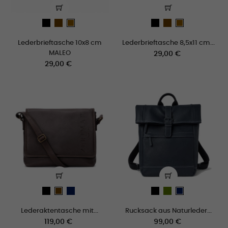
schwarz
Braun
schwarz
Braun
cogñac
cogñac
Lederbrieftasche 10x8 cm
Lederbrieftasche 8,5x11 cm...
MALEO
Preis
29,00 €
Preis
29,00 €
schwarz
Navy
schwarz
oliva
Braun
Navy
blue
blue
Lederaktentasche mit...
Rucksack aus Naturleder...
Preis
Preis
119,00 €
99,00 €