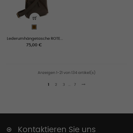
Braun
Lederumhängetasche ROTE...
Preis
75,00 €
Anzeigen 1-21 von 134 artikel(s)
1
2
3
…
7
Kontaktieren Sie uns