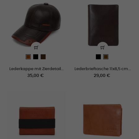
negro
marron
schwarz
cuero
Braun
Lederkappe mit Zierdetail...
Lederbrieftasche 11x8,5 cm...
Preis
Preis
35,00 €
29,00 €