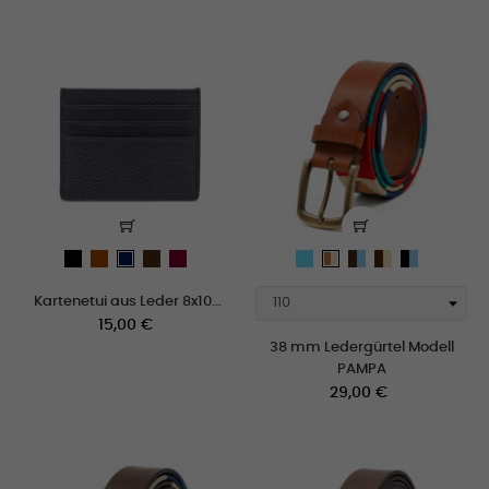
schwarz
cuero
marron
burdeos
Tan-
Marron-
Marron-
Negro-
Navy
Tan-
celeste
celeste
beige
celeste
blue
beige
Kartenetui aus Leder 8x10...
Preis
15,00 €
38 mm Ledergürtel Modell
PAMPA
Preis
29,00 €