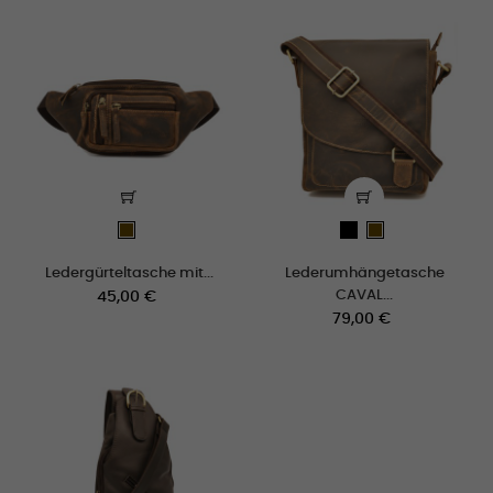
schwarz
cuero_viejo
cuero_viejo
Ledergürteltasche mit...
Lederumhängetasche
Preis
CAVAL...
45,00 €
Preis
79,00 €