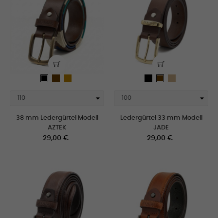
Braun
tan
schwarz
Tan
schwarz
Braun
38 mm Ledergürtel Modell
Ledergürtel 33 mm Modell
AZTEK
JADE
Preis
Preis
29,00 €
29,00 €