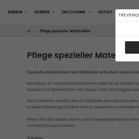
DAMEN
HERREN
DECO HOME
OUTLET
TREVENQ
Pflege spezieller Materialien
Pflege spezieller Materialie
Spezielle Materialien wie Wildleder erfordern eine an
Bei dieser Art von empfindlicherem Leder ist
es besser zu
Kontakt mit Oberflächen mit Staub, Fett, Feuchtigkeit us
Das Entfernen von Flecken in Wildleder kann jedoch sehr 
in vielen Kleidungsstücken und Accessoires vorhanden is
Wenn Sie also dieses zarte und schöne Material verwöhn
ausführlich beschreiben.
Zutaten