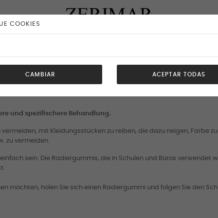
UE COOKIES
CAMBIAR
ACEPTAR TODAS
n
dere und spezifischere Behandlung.
 vermeiden, mit Kleidungsstücken zu reiben, die dazu neigen, Farbe zu 
w. zu vermeiden.
einfach sein. Die Radiergummis, die in Schulen und Büros verwendet wer
t.
en möchten, holen Sie sich einen Radiergummi und folgen Sie den Schr