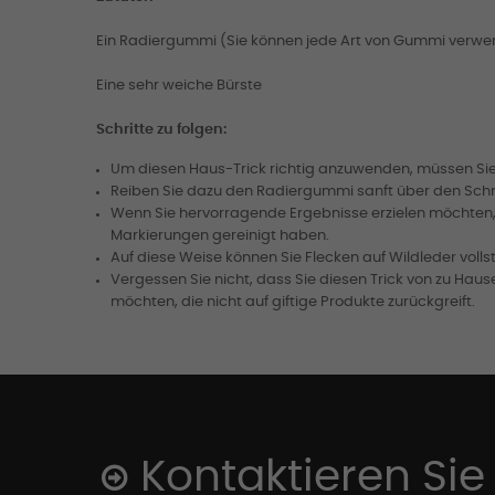
Ein Radiergummi (Sie können jede Art von Gummi verwende
Eine sehr weiche Bürste
Schritte zu folgen:
Um diesen Haus-Trick richtig anzuwenden, müssen Sie 
Reiben Sie dazu den Radiergummi sanft über den Schm
Wenn Sie hervorragende Ergebnisse erzielen möchten, 
Markierungen gereinigt haben.
Auf diese Weise können Sie Flecken auf Wildleder voll
Vergessen Sie nicht, dass Sie diesen Trick von zu Ha
möchten, die nicht auf giftige Produkte zurückgreift.
Kontaktieren Sie