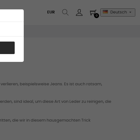

EUR
Deutsch
0
verlieren, beispielsweise Jeans. Es ist auch ratsam,
den, sind ideal, um diese Art von Leder zu reinigen, die
itten, die wir in diesem hausgemachten Trick