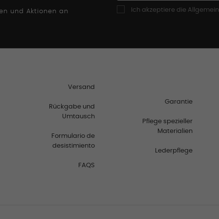
Ich akzeptiere die Allgeme
ten und Aktionen an
Versand
Garantie
Rückgabe und
Umtausch
Pflege spezieller
Materialien
Formulario de
desistimiento
Lederpflege
FAQS