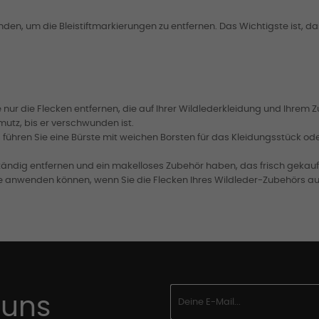
n, um die Bleistiftmarkierungen zu entfernen. Das Wichtigste ist, das
nur die Flecken entfernen, die auf Ihrer Wildlederkleidung und Ihrem 
utz, bis er verschwunden ist.
führen Sie eine Bürste mit weichen Borsten für das Kleidungsstück o
ständig entfernen und ein makelloses Zubehör haben, das frisch gekauf
use anwenden können, wenn Sie die Flecken Ihres Wildleder-Zubehörs a
 uns