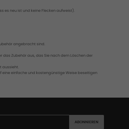
s es neu ist und keine Flecken aufweist).
Zubehör angebracht sind.
der das Zubehör aus, das Sie nach dem Löschen der
t aussieht.
uf eine einfache und kostengünstige Weise beseitigen
ABONNIEREN