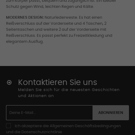
zum Körper passt, bequem und zugänglich ist. Ein idealer
Schutz gegen Wind, leichten Regen und Kälte.
MODERNES DESIGN:
Naturlederweste. Es hat einen
Reißverschluss auf der Vorderseite und 4 Taschen, 2
Seitentaschen und weitere 2 auf der Vorderseite mit
Reißverschluss. Es passt perfekt zu Freizeitkleidung und
elegantem Ausflug.
Kontaktieren Sie uns
Melden Sie sich für die neuesten Geschichten
und Aktionen an
ABONNIEREN
Ich akzeptiere die Allgemeinen Geschäftsbedingungen
und die Datenschutzrichtlinie