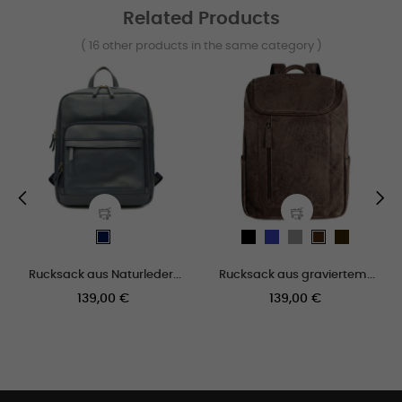
Related Products
( 16 other products in the same category )
‹
›
schwarz
Blau
grau
marron_os
Navy
marron
blue
Rucksack aus Naturleder...
Rucksack aus graviertem...
Preis
Preis
139,00 €
139,00 €