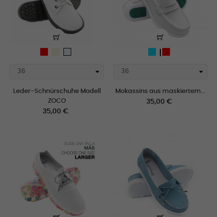
Rot
beige
celeste
weiß
Rot
polar
Leder-Schnürschuhe Modell
Mokassins aus maskiertem...
ZOCO
Preis
35,00 €
Preis
35,00 €