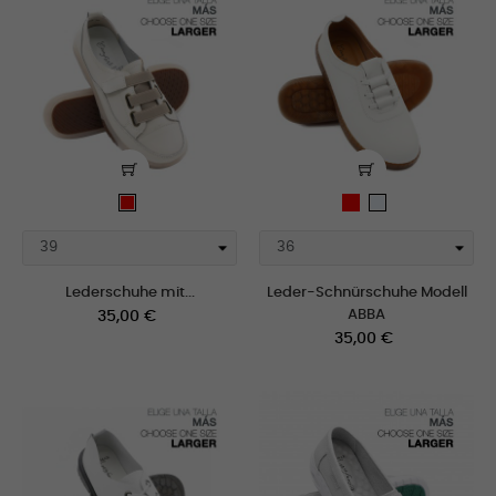
Rot
Rot
polar
Lederschuhe mit...
Leder-Schnürschuhe Modell
Preis
ABBA
35,00 €
Preis
35,00 €