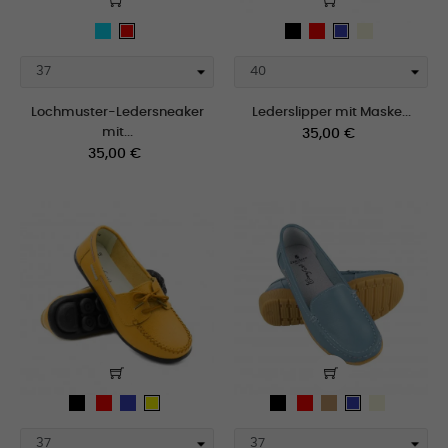
celeste
schwarz
Rot
beige
Rot
Blau
Lochmuster-Ledersneaker
Lederslipper mit Maske...
mit...
Preis
35,00 €
Preis
35,00 €
schwarz
Rot
Blau
schwarz
Rot
Camel
beige
gelb
Blau
weiß
weiß