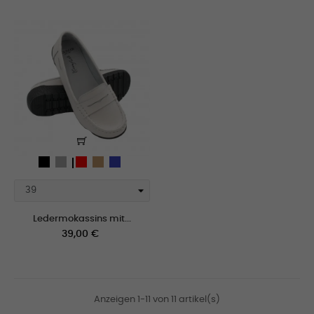
schwarz
gris_claro
weiß
Rot
Camel
Blau
Ledermokassins mit...
Preis
39,00 €
Anzeigen 1-11 von 11 artikel(s)