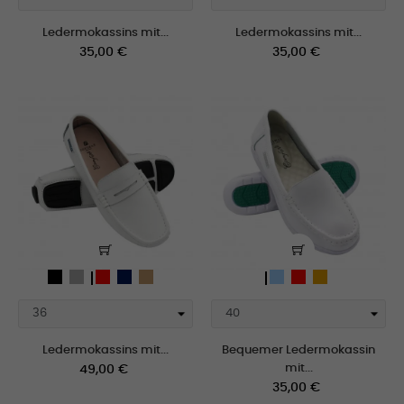
Ledermokassins mit...
Ledermokassins mit...
Preis
Preis
35,00 €
35,00 €
schwarz
gris_claro
weiß
Rot
Navy
Camel
weiß
Light
Rot
camel
blue
blue
Ledermokassins mit...
Bequemer Ledermokassin
Preis
mit...
49,00 €
Preis
35,00 €